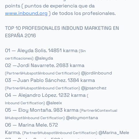
points ( puntos de experiencia que da
www.inbound.org
) de todos los profesionales.
TOP 10 PROFESIONALES INBOUND MARKETING EN
ESPAÑA 2016
01 — Aleyda Solis. 14851 karma
(Sin
@
aleyda
certificaciones)
02
—
Jordi Navarrete. 2683 karma
@jordiinbound
(Partner&Hubspot&Inbound Certification)
03
—
Juan Pablo Sánchez. 1384 karma
@jpsanchez
(Partner&Hubspot&Inbound Certification)
04
— Alejandro López
. 1232 karma
(
@
aleeix
Inbound Certification)
05
—
Eloy Montaña. 983 karma
(
Partner&Contextual
@eloymontana
&Hubspot&Inbound Certification
)
06
— Marina Mele. 572
Karma.
@Marina_Mele
(Partner&Hubspot&Inbound Certification)