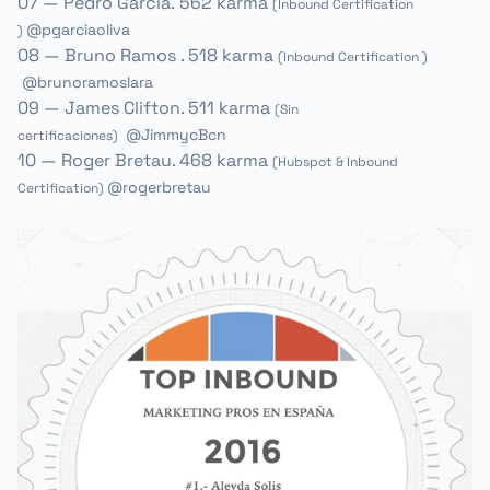
07 — Pedro García
.
562 karma
(Inbound Certification
@pgarciaoliva
)
08
— Bruno Ramos
. 518 karma
(Inbound Certification )
@brunoramoslara
09
— James Clifton
. 511 karma
(Sin
@
JimmycBcn
certificaciones)
10 — Roger Bretau
. 468 karma
(Hubspot & Inbound
@rogerbretau
Certification)