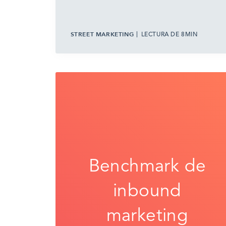
STREET MARKETING
LECTURA DE 8MIN
Benchmark de
inbound
marketing