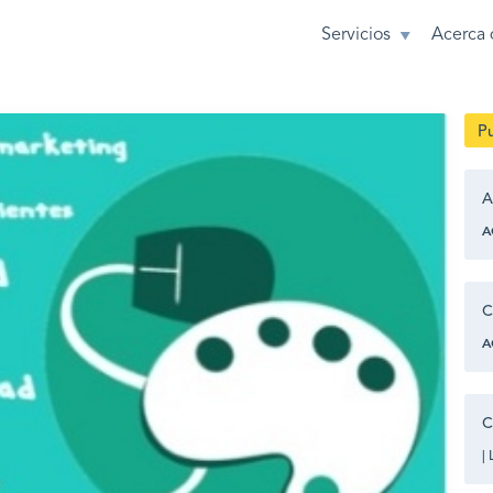
Servicios
Acerca 
Pu
A
A
C
A
C
|