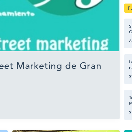
P
S
G
A
L
reet Marketing de Gran
r
S
T
M
S