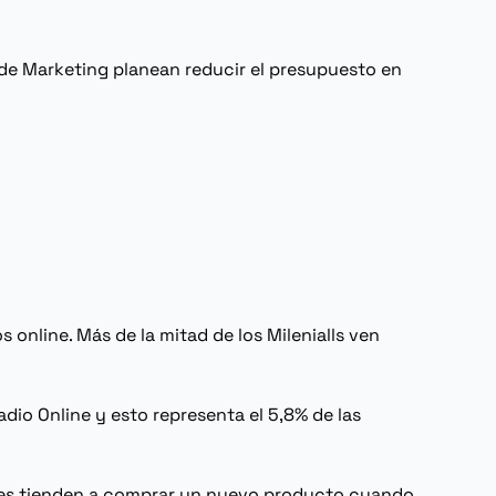
 de
Marketing
planean reducir el presupuesto en
os
online
. Más de la mitad de los
Milenialls
ven
radio
Online
y esto representa el 5,8% de las
entes tienden a comprar un nuevo producto cuando