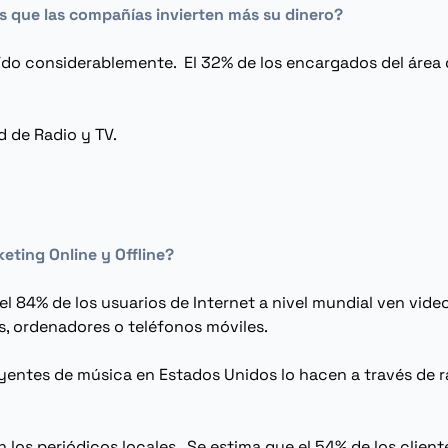
s que las compañías invierten más su dinero?
do considerablemente. El 32% de los encargados del área
d de Radio y TV.
keting
Online
y
Offline
?
l 84% de los usuarios de Internet a nivel mundial ven vide
s, ordenadores o teléfonos móviles.
s oyentes de música en Estados Unidos lo hacen a través de 
 los periódicos locales. Se estima que el 54% de los cli