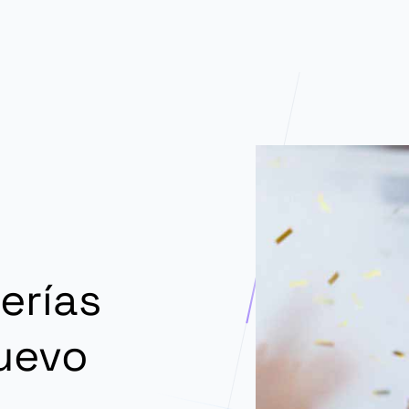
erías
nuevo