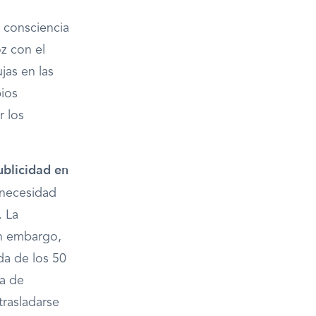
e consciencia
z con el
jas en las
pios
 los
ublicidad en
 necesidad
. La
in embargo,
da de los 50
ma de
trasladarse