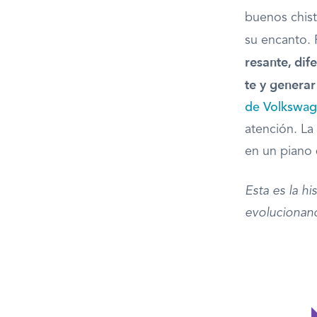
bue­nos chis
su encanto. 
resante, dif
te y genera
de Volkswa
atención. La
en un piano 
Esta es la h
evolucionand