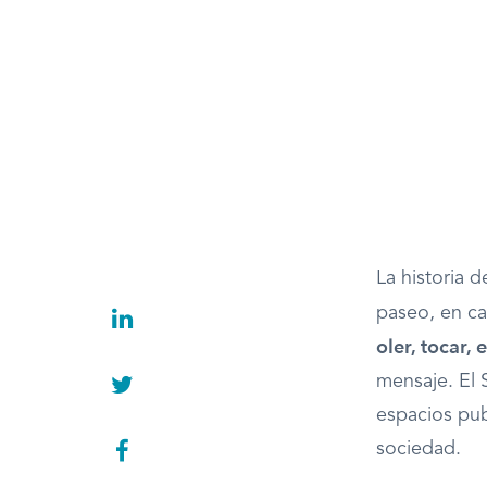
La historia d
paseo, en c
oler, tocar, 
mensaje. El 
espacios publ
sociedad.