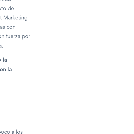
pto de
eet Marketing
sas con
on fuerza por
a
.
y la
on la
poco a los