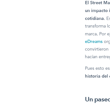
El Street Ma
un impacto i
cotidiana.
Es
transforma l
.
marca
Por e
eDreams
or
convirtieron
hacían entre
Pues esto es
historia del
Un paseo 