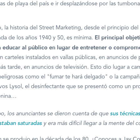
nas de playa del país e ir desplazándose por las tumbona
, la historia del Street Marketing, desde el principio del
El principal objet
ada de los años 1940 y 50, es mínima.
a educar al público en lugar de entretener o comprome
en carteles instalados en vallas públicas, en anuncios de
más tarde, en anuncios de televisión. Esto dio lugar a c
 peligrosas como el "fumar te hará delgado" o la campa
vos Lysol, el desinfectante que se presentó como un p
enina…
o, los anunciantes se dieron cuenta de que
sus técnica
staban saturadas
y era más difícil llegar a la mente del
n se produjo en la década de los 80. ¿Conoces a Jay C