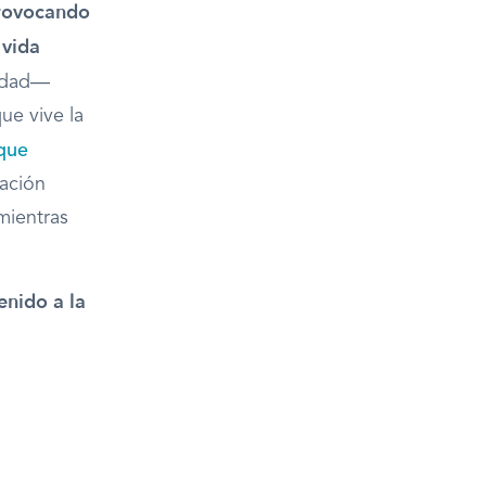
provocando
 vida
cidad—
ue vive la
 que
lación
mientras
enido a la