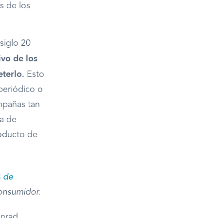
s de los
 siglo 20
ivo de los
terlo.
Esto
 periódico o
ampañas tan
ña de
roducto de
s de
 consumidor.
onrad