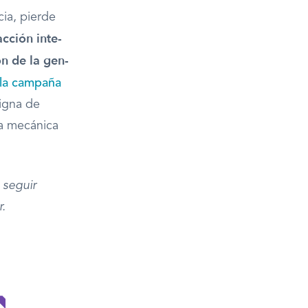
cia, pierde
cción inte­
ón de la gen­
la campaña
igna de
ra mecánica
 seguir
.