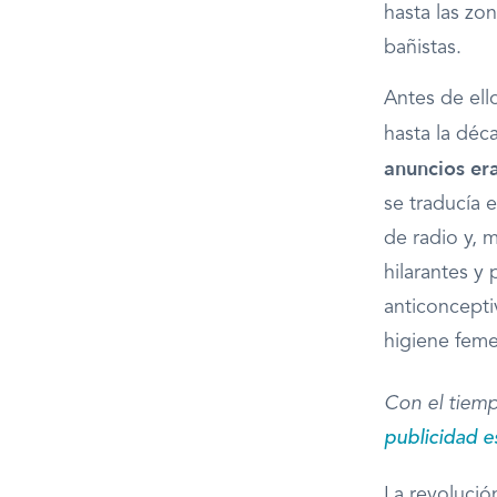
hasta las zo
bañistas.
Antes de ello
hasta la déc
anuncios er
se traducía 
de radio y, 
hilarantes y
anticoncepti
higiene fem
Con el tiemp
publicidad e
La revolució