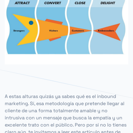
A estas alturas quizás ya sabes qué es el inbound
marketing. Sí, esa metodología que pretende llegar al
cliente de una forma totalmente amable y no
intrusiva con un mensaje que busca la empatía y un
excelente trato con el público. Pero por si no lo tienes
claro aún, te invitamos a leer este artículo antes de