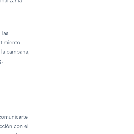
nalizar la
 las
ntimiento
e la campaña,
g.
 comunicarte
cción con el