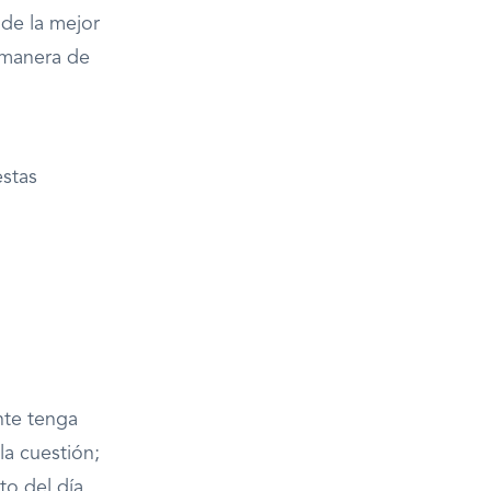
 de la mejor
 manera de
estas
nte tenga
la cuestión;
to del día