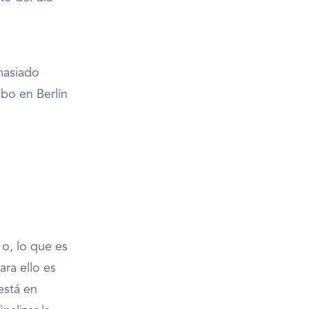
masiado
abo en Berlín
 o, lo que es
ara ello es
está en