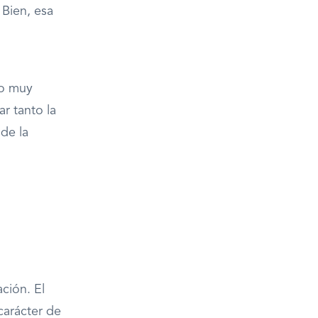
 Bien, esa
go muy
zar tanto la
 de la
ación. El
carácter de