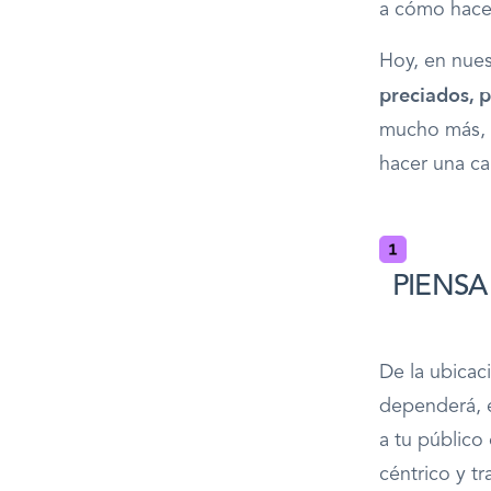
a cómo hace
Hoy, en nue
preciados, 
mucho más, 
hacer una ca
PIENSA 
De la ubicac
dependerá, e
a tu público 
céntrico y t