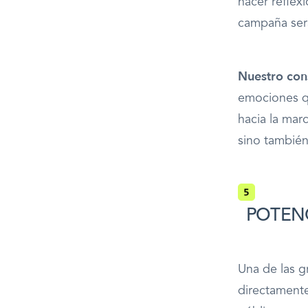
hacer reflexi
campaña será
Nuestro cons
emociones qu
hacia la mar
sino también
POTENC
Una de las g
directamente