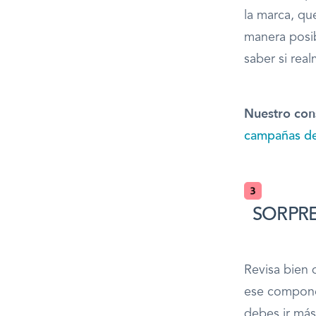
la marca, qu
manera posi
saber si rea
Nuestro cons
campañas de
SORPR
Revisa bien 
ese componen
debes ir más