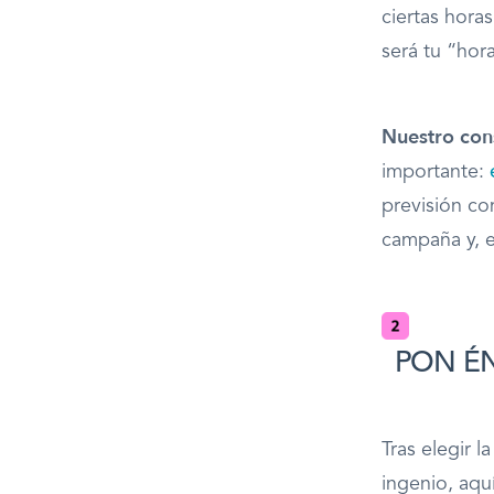
ciertas hora
será tu “hor
Nuestro cons
importante:
previsión com
campaña y, e
PON ÉNF
Tras elegir l
ingenio, aqu