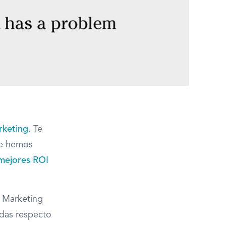
rketing
. Te
Te hemos
 mejores ROI
t Marketing
das respecto