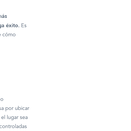
más
a éxito.
Es
re cómo
do
sa por ubicar
 el lugar sea
 controladas