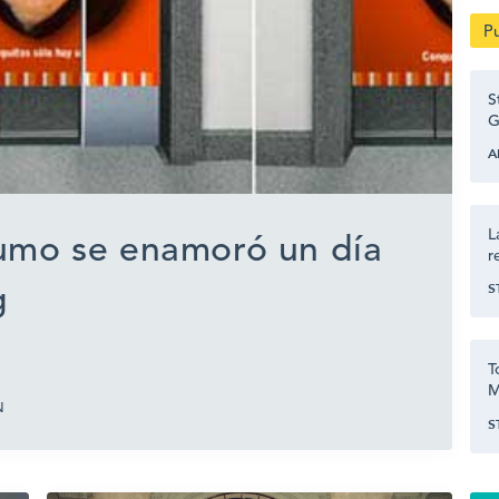
P
S
G
A
L
umo se enamoró un día
r
S
g
T
M
N
S