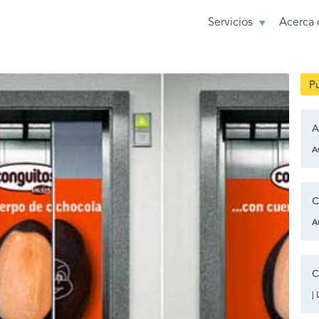
Servicios
Acerca 
Pu
A
A
C
A
C
|