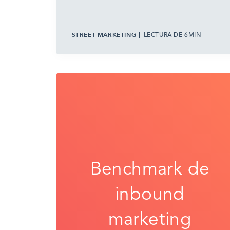
STREET MARKETING
LECTURA DE 6MIN
Benchmark de
inbound
marketing